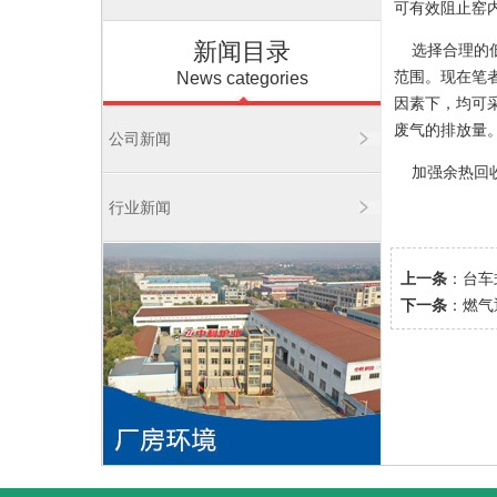
可有效阻止窑
新闻目录
选择合理的低
范围。现在笔
News categories
因素下，均可
废气的排放量
公司新闻
加强余热回收
行业新闻
上一条
：
台车
下一条
：
燃气