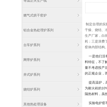
等温正火生产线
燃气式烘干窑炉
制定合理的实
干燥、烧结、
铝合金热处理炉系列
生产厂家，白
耗；三是浪费
台车炉系列
窑体内部结构
一是他们没有
网带炉系列
料特征，不了
量不考虑投产
的正规企业，
井式炉系列
提高温炉，高
为耐火砖的1
烧结炉系列
隔热材料，虽
实验电炉窑车
其他热处理设备