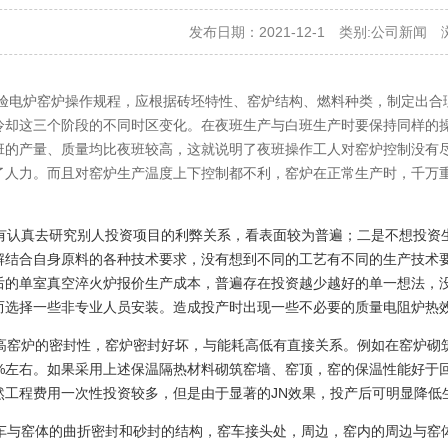
发布日期：2021-12-1 类别:
公司新闻
浏
验电炉窑炉操作规程，应根据砖坯特性、窑炉结构、燃料种类，制定出合
冷却这三个阶段的不同时区变化。在夜班生产与白班生产时要保持同样的
班的产量、质量均比夜班较高，这就说明了夜班操作工人对窑炉控制没有
了人力。而且对窑炉生产温度上下控制都不利，窑炉在正常生产时，千万
。
认真去研究别人投资项目的利弊关系，看表面较为普遍；二是不想投资
解结合自身原料的各种技术要求，没有想到不同的工艺有不同的生产技术
后的单室真空淬火炉报价生产成本，普遍存在投资越少越好的单一想法，
而选择一些非专业人员安装。造成投产时出现一些不必要的质量电阻炉热
窑炉的密封性，窑炉密封好坏，与能耗高低有直接关系。例如在窑炉砌
0%左右。如果采用上述保温隔热材料砌筑窑墙、窑顶，窑的保温性能好于
然工程费用一次性投资较多，但是由于显著的JN效果，投产后可明显降低
与窑体的曲折密封和砂封的结构，窑车接头处，周边，窑内的周边与窑体