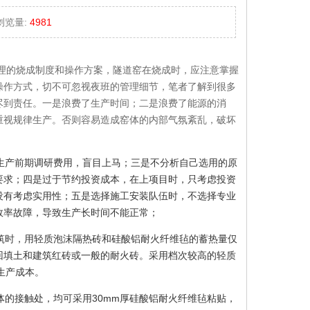
览量:
4981
理的烧成制度和操作方案，隧道窑在烧成时，应注意掌握
操作方式，切不可忽视夜班的管理细节，笔者了解到很多
尽到责任。一是浪费了生产时间；二是浪费了能源的消
重视规律生产。否则容易造成窑体的内部气氛紊乱，破坏
生产前期调研费用，盲目上马；三是不分析自己选用的原
要求；四是过于节约投资成本，在上项目时，只考虑投资
没有考虑实用性；五是选择施工安装队伍时，不选择专业
效率故障，导致生产长时间不能正常；
筑时，用轻质泡沫隔热砖和硅酸铝耐火纤维毡的蓄热量仅
回填土和建筑红砖或一般的耐火砖。采用档次较高的轻质
生产成本。
的接触处，均可采用30mm厚硅酸铝耐火纤维毡粘贴，