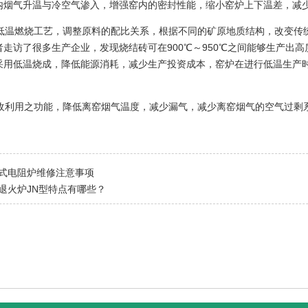
内烟气升温与冷空气渗入，增强窑内的密封性能，缩小窑炉上下温差，减
温燃烧工艺，调整原料的配比关系，根据不同的矿原地质结构，改变传统的
者走访了很多生产企业，发现烧结砖可在900℃～950℃之间能够生产出
采用低温烧成，降低能源消耗，减少生产投资成本，窑炉在进行低温生产
。
利用之功能，降低离窑烟气温度，减少漏气，减少离窑烟气的空气过剩系
式电阻炉维修注意事项
退火炉JN型特点有哪些？